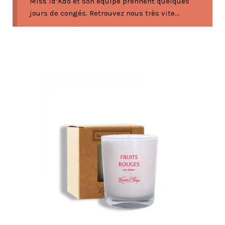
Miss Id’Kdo et son équipe prennent quelques
jours de congés. Retrouvez nous très vite...