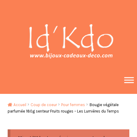
Aller
Aller
à
au
la
contenu
navigation
Accueil
Coup de coeur
Pour femmes
Bougie végétale
parfumée 180g senteur Fruits rouges – Les Lumières du Temps