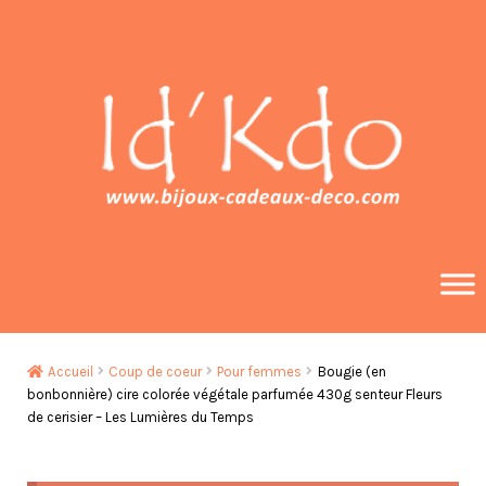
Aller
Aller
à
au
la
contenu
navigation
Accueil
Coup de coeur
Pour femmes
Bougie (en
bonbonnière) cire colorée végétale parfumée 430g senteur Fleurs
de cerisier – Les Lumières du Temps