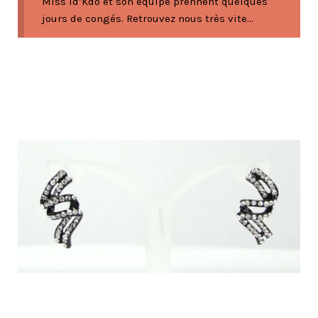
Miss Id’Kdo et son équipe prennent quelques
jours de congés. Retrouvez nous très vite...