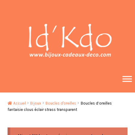
Aller
Aller
à
au
la
contenu
navigation
Accueil
Bijoux
Boucles d'oreilles
Boucles d’oreilles
fantaisie clous éclair strass transparent