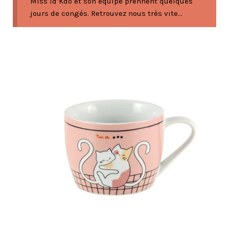
Miss Id’Kdo et son équipe prennent quelques
jours de congés. Retrouvez nous très vite...