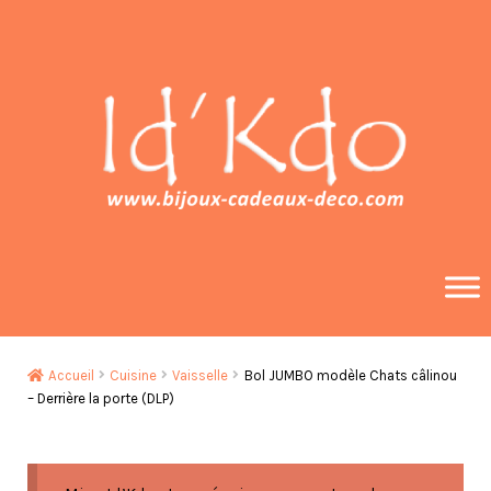
Aller
Aller
à
au
la
contenu
navigation
Accueil
Cuisine
Vaisselle
Bol JUMBO modèle Chats câlinou
– Derrière la porte (DLP)