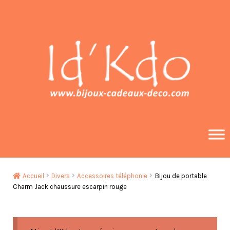
Aller
Aller
à
au
la
contenu
navigation
Accueil
Divers
Accessoires téléphonie
Bijou de portable
Charm Jack chaussure escarpin rouge