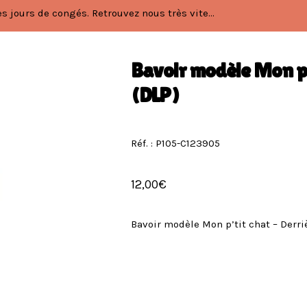
 jours de congés. Retrouvez nous très vite...
Bavoir modèle Mon p’t
(DLP)
Réf. : P105-C123905
12,00
€
Bavoir modèle Mon p’tit chat – Derriè