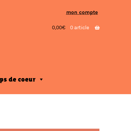
Aller
Aller
mon compte
à
au
la
contenu
0,00
€
0 article
navigation
ps de coeur