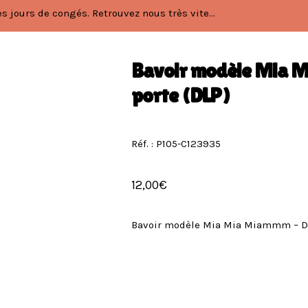
 jours de congés. Retrouvez nous très vite...
Bavoir modèle Mia M
porte (DLP)
Réf. : P105-C123935
12,00
€
Bavoir modèle Mia Mia Miammm – Der