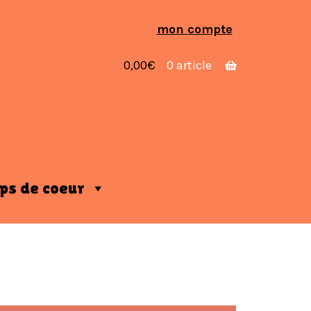
Aller
Aller
mon compte
à
au
la
contenu
0,00
€
0 article
navigation
ps de coeur